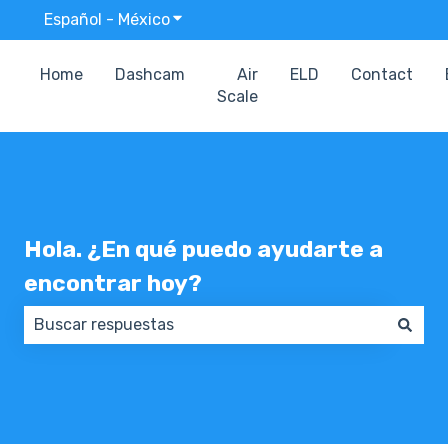
Español - México
Traducciones de Mostrar submenú p
Home
Dashcam
Air
ELD
Contact
Scale
Hola. ¿En qué puedo ayudarte a
encontrar hoy?
No hay sugerencias porque el campo de búsqueda e