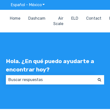
Español - México
Traducciones de Mostrar submenú p
Home
Dashcam
Air
ELD
Contact
Scale
Hola. ¿En qué puedo ayudarte a
encontrar hoy?
No hay sugerencias porque el campo de búsqueda e