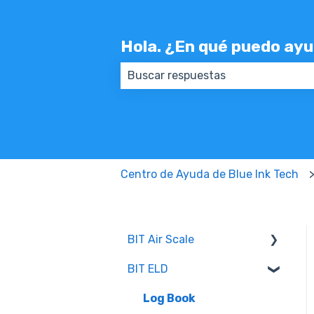
Hola. ¿En qué puedo ay
No hay sugerencias porque el ca
Centro de Ayuda de Blue Ink Tech
BIT Air Scale
BIT ELD
Configuración
Log Book