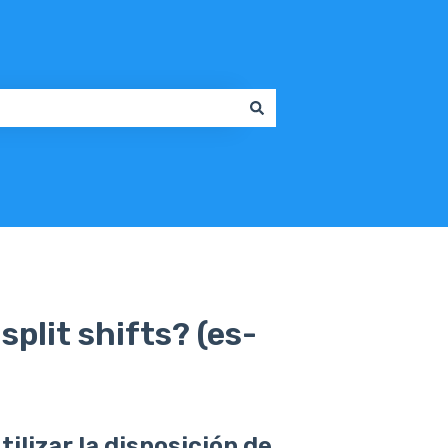
plit shifts? (es-
ilizar la disposición de