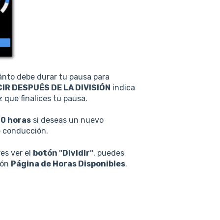
nto debe durar tu pausa para
R DESPUÉS DE LA DIVISIÓN
indica
que finalices tu pausa.
10 horas
si deseas un nuevo
e conducción.
res ver el
botón "Dividir"
, puedes
ión
Página de Horas Disponibles
.