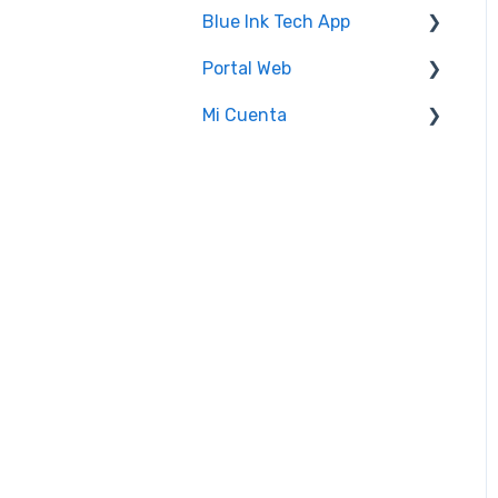
Blue Ink Tech App
Portal Web
Mensajes de "Unresolved
Issues"
Mi Cuenta
Administrador(a)
Portal Web