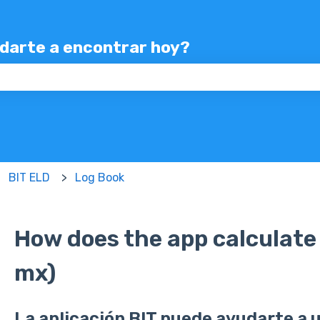
udarte a encontrar hoy?
mpo de búsqueda está vacío.
BIT ELD
Log Book
How does the app calculate s
mx)
La aplicación BIT puede ayudarte a ut